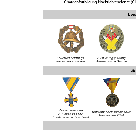
Chargenfortbildung Nachrichtendienst (C
Lei
Feuerwehrleistungs-
Ausbildungsprüfung
abzeichen in Bronze
Atemschutz in Bronze
A
Verdienstzeichen
Katstropheneinsatzmedaille
3. Klasse des NÖ-
Hochwasser 2024
Landesfeuerwehrverband