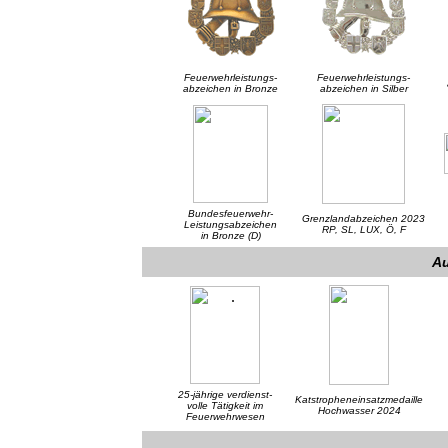
Feuerwehrleistungs-
Feuerwehrleistungs-
abzeichen in Bronze
abzeichen in Silber
Bundesfeuerwehr-
Grenzlandabzeichen 2023
Leistungsabzeichen
RP, SL, LUX, Ö, F
in Bronze (D)
A
25-jährige verdienst-
Katstropheneinsatzmedaille
volle Tätigkeit im
Hochwasser 2024
Feuerwehrwesen