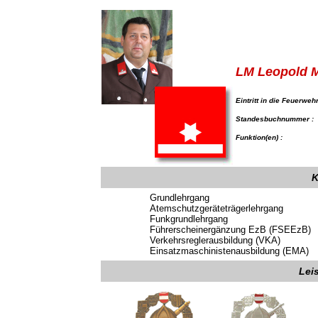
LM Leopold 
Eintritt in die Feuerwehr
Standesbuchnummer :
Funktion(en) :
K
Grundlehrgang
Atemschutzgeräteträgerlehrgang
Funkgrundlehrgang
Führerscheinergänzung EzB (FSEEzB)
Verkehrsreglerausbildung (VKA)
Einsatzmaschinistenausbildung (EMA)
Lei