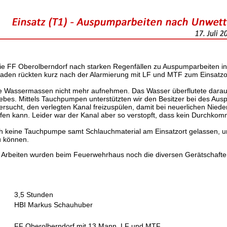
die FF Oberolberndorf nach starken Regenfällen zu Auspumparbeiten i
raden rückten kurz nach der Alarmierung mit LF und MTF zum Einsatzo
ie Wassermassen nicht mehr aufnehmen. Das Wasser überflutete darauf
ebes. Mittels Tauchpumpen unterstützten wir den Besitzer bei des Aus
ersucht, den verlegten Kanal freizuspülen, damit bei neuerlichen Nied
en kann. Leider war der Kanal aber so verstopft, dass kein Durchkom
ch keine Tauchpumpe samt Schlauchmaterial am Einsatzort gelassen, um
u können.
 Arbeiten wurden beim Feuerwehrhaus noch die diversen Gerätschaften
3,5 Stunden
HBI Markus Schauhuber
FF Oberolberndorf mit 13 Mann, LF und MTF