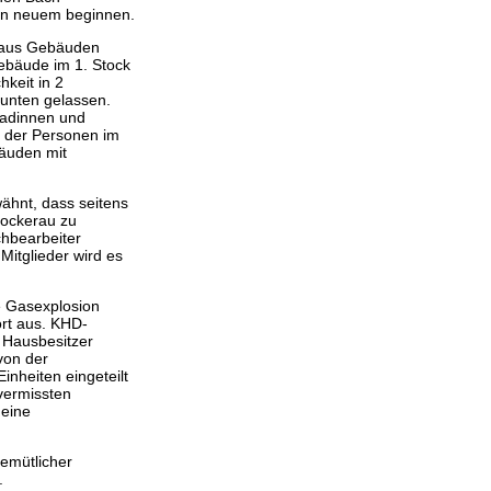
on neuem beginnen.
n aus Gebäuden
Gebäude im 1. Stock
keit in 2
 unten gelassen.
radinnen und
g der Personen im
bäuden mit
wähnt, dass seitens
tockerau zu
chbearbeiter
Mitglieder wird es
e Gasexplosion
ort aus. KHD-
 Hausbesitzer
von der
nheiten eingeteilt
vermissten
 eine
emütlicher
.