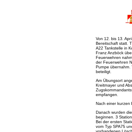
Von 12. bis 13. Ap
Bereitschaft statt.
A22 Tankstelle in 
Franz Anzböck übe
Feuerwehren nahmen
der Feuerwehren Ni
Pumpe übernahm. W
beteiligt.
Am Übungsort ange
Kreitmayer und Abs
Zugskommandantstel
empfangen.
Nach einer kurzen 
Danach wurden die 
beginnen. 3 Station
Bei der ersten St
vom Typ SPA75 und
vorhandenen Löscht