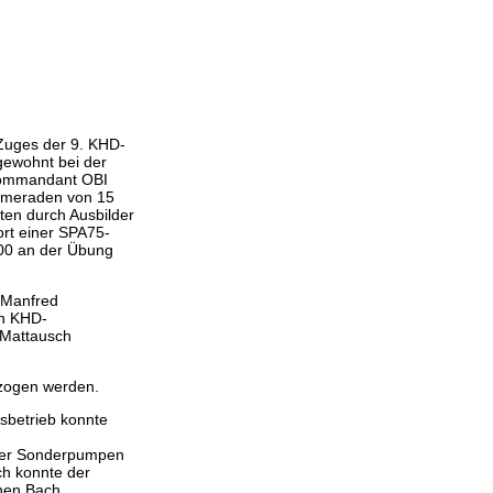
 Zuges der 9. KHD-
 gewohnt bei der
skommandant OBI
ameraden von 15
ten durch Ausbilder
ort einer SPA75-
00 an der Übung
 Manfred
on KHD-
 Mattausch
ezogen werden.
sbetrieb konnte
über Sonderpumpen
h konnte der
ahen Bach