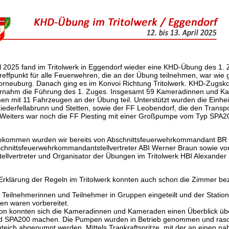
ril 2025 fand im Tritolwerk in Eggendorf wieder eine KHD-Übung des 1.
 Treffpunkt für alle Feuerwehren, die an der Übung teilnehmen, war wie
Korneuburg. Danach ging es im Konvoi Richtung Tritolwerk. KHD-Zug
rnahm die Führung des 1. Zuges. Insgesamt 59 Kameradinnen und K
 mit 11 Fahrzeugen an der Übung teil. Unterstützt wurden die Einhei
ederfellabrunn und Stetten, sowie der FF Leobendorf, die den Transp
eiters war noch die FF Piesting mit einer Großpumpe vom Typ SPA2
kommen wurden wir bereits von Abschnittsfeuerwehrkommandant BR
chnittsfeuerwehrkommandantstellvertreter ABI Werner Braun sowie v
lvertreter und Organisator der Übungen im Tritolwerk HBI Alexander
Erklärung der Regeln im Tritolwerk konnten auch schon die Zimmer b
Teilnehmerinnen und Teilnehmer in Gruppen eingeteilt und der Station
en waren vorbereitet.
ation konnten sich die Kameradinnen und Kameraden einen Überblick 
 SPA200 machen. Die Pumpen wurden in Betrieb genommen und rasc
eich abgepumpt werden. Mittels Tragkraftspritze, mit der an einen n