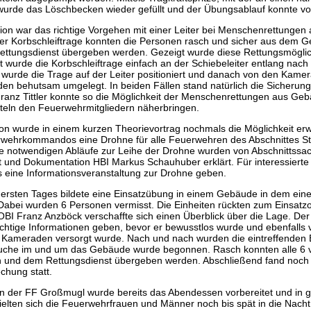
wurde das Löschbecken wieder gefüllt und der Übungsablauf konnte v
tion war das richtige Vorgehen mit einer Leiter bei Menschenrettunge
einer Korbschleiftrage konnten die Personen rasch und sicher aus dem 
ettungsdienst übergeben werden. Gezeigt wurde diese Rettungsmöglich
 wurde die Korbschleiftrage einfach an der Schiebeleiter entlang nach
n wurde die Trage auf der Leiter positioniert und danach von den Kame
 behutsam umgelegt. In beiden Fällen stand natürlich die Sicherun
ranz Tittler konnte so die Möglichkeit der Menschenrettungen aus Ge
itteln den Feuerwehrmitgliedern näherbringen.
tion wurde in einem kurzen Theorievortrag nochmals die Möglichkeit er
rwehrkommandos eine Drohne für alle Feuerwehren des Abschnittes S
ie notwendigen Abläufe zur Leihe der Drohne wurden von Abschnittssa
it und Dokumentation HBI Markus Schauhuber erklärt. Für interessierte 
 eine Informationsveranstaltung zur Drohne geben.
ersten Tages bildete eine Einsatzübung in einem Gebäude in dem ein
 Dabei wurden 6 Personen vermisst. Die Einheiten rückten zum Einsatz
 Franz Anzböck verschaffte sich einen Überblick über die Lage. Der
chtige Informationen geben, bevor er bewusstlos wurde und ebenfalls 
ameraden versorgt wurde. Nach und nach wurden die eintreffenden Ei
uche im und um das Gebäude wurde begonnen. Rasch konnten alle 6 
 und dem Rettungsdienst übergeben werden. Abschließend fand noch
hung statt.
 der FF Großmugl wurde bereits das Abendessen vorbereitet und in g
elten sich die Feuerwehrfrauen und Männer noch bis spät in die Nacht