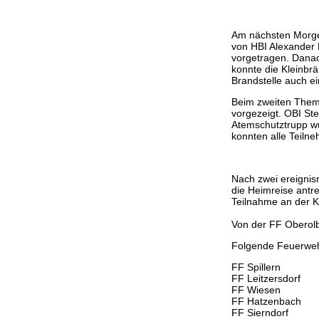
Am nächsten Morge
von HBI Alexander M
vorgetragen. Danac
konnte die Kleinbr
Brandstelle auch ei
Beim zweiten Thema
vorgezeigt. OBI St
Atemschutztrupp w
konnten alle Teiln
Nach zwei ereigni
die Heimreise antr
Teilnahme an der 
Von der FF Oberol
Folgende Feuerweh
FF Spillern
FF Leitzersdorf
FF Wiesen
FF Hatzenbach
FF Sierndorf