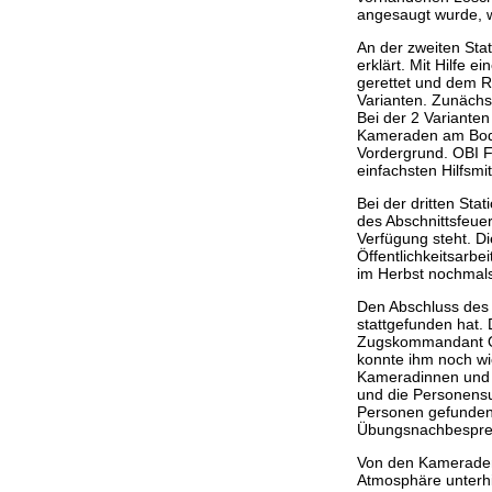
angesaugt wurde, 
An der zweiten Sta
erklärt. Mit Hilfe 
gerettet und dem R
Varianten. Zunächst
Bei der 2 Variante
Kameraden am Boden
Vordergrund. OBI F
einfachsten Hilfsm
Bei der dritten Sta
des Abschnittsfeue
Verfügung steht. D
Öffentlichkeitsarbe
im Herbst nochmals
Den Abschluss des 
stattgefunden hat.
Zugskommandant OBI
konnte ihm noch wi
Kameradinnen und K
und die Personens
Personen gefunden
Übungsnachbesprec
Von den Kameraden
Atmosphäre unterhi