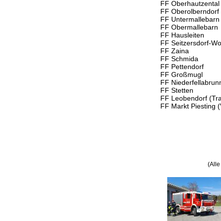
FF Oberhautzental
FF Oberolberndorf
FF Untermallebarn
FF Obermallebarn
FF Hausleiten
FF Seitzersdorf-Wo
FF Zaina
FF Schmida
FF Pettendorf
FF Großmugl
FF Niederfellabrun
FF Stetten
FF Leobendorf (Tr
FF Markt Piesting 
(All