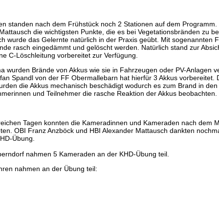
n standen nach dem Frühstück noch 2 Stationen auf dem Programm.
attausch die wichtigsten Punkte, die es bei Vegetationsbränden zu bea
h wurde das Gelernte natürlich in der Praxis geübt. Mit sogenannten
ände rasch eingedämmt und gelöscht werden. Natürlich stand zur Absi
ne C-Löschleitung vorbereitet zur Verfügung.
 wurden Brände von Akkus wie sie in Fahrzeugen oder PV-Anlagen ve
efan Spandl von der FF Obermallebarn hat hierfür 3 Akkus vorbereitet.
urden die Akkus mechanisch beschädigt wodurch es zum Brand in den 
ehmerinnen und Teilnehmer die rasche Reaktion der Akkus beobachten.
sreichen Tagen konnten die Kameradinnen und Kameraden nach dem M
eten. OBI Franz Anzböck und HBI Alexander Mattausch dankten nochmal
KHD-Übung.
berndorf nahmen 5 Kameraden an der KHD-Übung teil.
ren nahmen an der Übung teil: