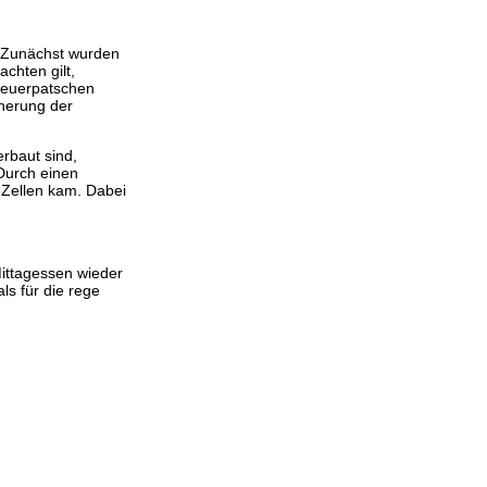
 Zunächst wurden
chten gilt,
 Feuerpatschen
cherung der
rbaut sind,
 Durch einen
Zellen kam. Dabei
ittagessen wieder
s für die rege