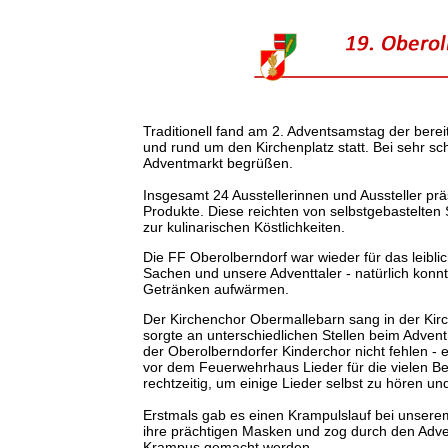
Traditionell fand am 2. Adventsamstag der ber
und rund um den Kirchenplatz statt. Bei sehr s
Adventmarkt begrüßen.
Insgesamt 24 Ausstellerinnen und Aussteller pr
Produkte. Diese reichten von selbstgebastelten
zur kulinarischen Köstlichkeiten.
Die FF Oberolberndorf war wieder für das leiblic
Sachen und unsere Adventtaler - natürlich konn
Getränken aufwärmen.
Der Kirchenchor Obermallebarn sang in der Kir
sorgte an unterschiedlichen Stellen beim Adven
der Oberolberndorfer Kinderchor nicht fehlen - e
vor dem Feuerwehrhaus Lieder für die vielen B
rechtzeitig, um einige Lieder selbst zu hören u
Erstmals gab es einen Krampulslauf bei unser
ihre prächtigen Masken und zog durch den Adve
Krampus gemacht werden.