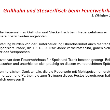
die Feuerwehr zu Grillhuhn und Steckerlfisch beim Feuerwehrhaus ein.
tere Köstlichkeiten angeboten.
taltung wurden von der Dorferneuerung Oberolberndorf auch die traditi
rganisiert. Paare, die 10, 15, 20 usw. Jahre verheiratet sind, gaben sic
der das Versprechen.
zelt vor dem Feuerwehrhaus für Speis und Trank bestens gesorgt. Bei
esucher und unterhielten sich prächtig an diesem wunderschönen Sp
nen herzlichen Dank an alle, die die Feuerwehr mit Mehlspeisen unters
Kameraden und Partner, die zum Gelingen dieses Festes beigetragen h
hlich gewesen !!