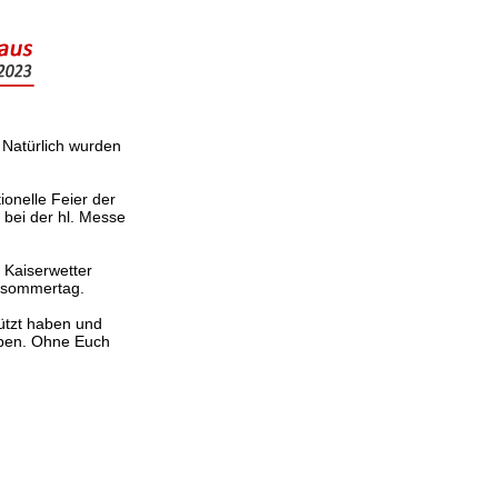
 Natürlich wurden
onelle Feier der
h bei der hl. Messe
 Kaiserwetter
ätsommertag.
tützt haben und
aben. Ohne Euch