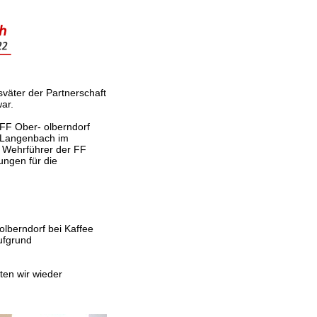
sväter der Partnerschaft
ar.
 FF Ober- olberndorf
e Langenbach im
 Wehrführer der FF
ngen für die
lberndorf bei Kaffee
ufgrund
en wir wieder