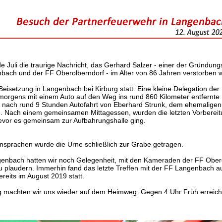
e Juli die traurige Nachricht, das Gerhard Salzer - einer der Gründung
ach und der FF Oberolberndorf - im Alter von 86 Jahren verstorben w
Beisetzung in Langenbach bei Kirburg statt. Eine kleine Delegation der
 morgens mit einem Auto auf den Weg ins rund 860 Kilometer entfernt
 nach rund 9 Stunden Autofahrt von Eberhard Strunk, dem ehemaligen
Nach einem gemeinsamen Mittagessen, wurden die letzten Vorbereitu
evor es gemeinsam zur Aufbahrungshalle ging.
nsprachen wurde die Urne schließlich zur Grabe getragen.
nbach hatten wir noch Gelegenheit, mit den Kameraden der FF Obero
 plaudern. Immerhin fand das letzte Treffen mit der FF Langenbach a
eits im August 2019 statt.
 machten wir uns wieder auf dem Heimweg. Gegen 4 Uhr Früh erreicht