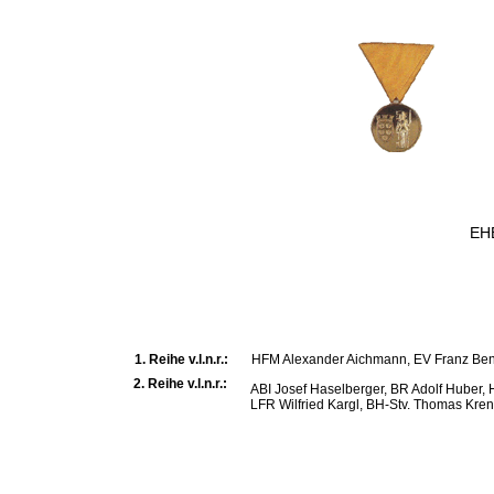
EHB
1. Reihe v.l.n.r.:
HFM Alexander Aichmann, EV Franz Bene
2. Reihe v.l.n.r.:
ABI Josef Haselberger, BR Adolf Huber,
LFR Wilfried Kargl,
BH-Stv. Thomas Kre