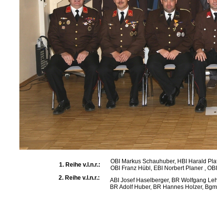
OBI Markus Schauhuber, HBI Harald Pla
1. Reihe v.l.n.r.:
OBI Franz Hübl, EBI Norbert Planer , OBI
2. Reihe v.l.n.r.:
ABI Josef Haselberger, BR Wolfgang Leh
BR Adolf Huber, BR Hannes Holzer, Bg