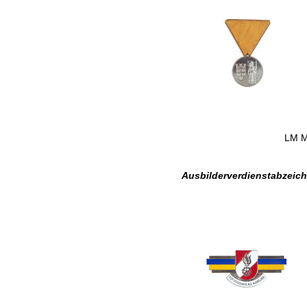
LM M
Ausbilderverdienstabzei