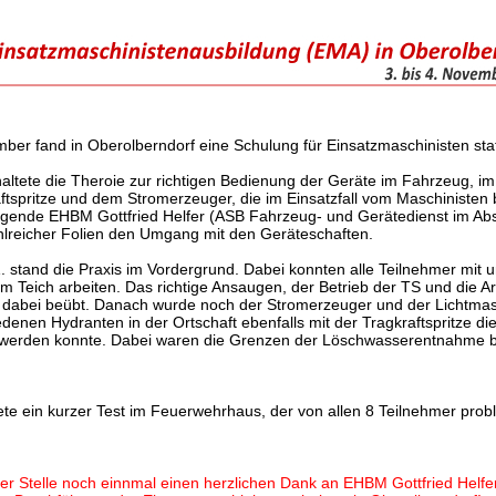
ber fand in Oberolberndorf eine Schulung für Einsatzmaschinisten stat
altete die Theroie zur richtigen Bedienung der Geräte im Fahrzeug, im
aftspritze und dem Stromerzeuger, die im Einsatzfall vom Maschinisten
gende EHBM Gottfried Helfer (ASB Fahrzeug- und Gerätedienst im Abs
hlreicher Folien den Umgang mit den Geräteschaften.
 stand die Praxis im Vordergrund. Dabei konnten alle Teilnehmer mit u
m Teich arbeiten. Das richtige Ansaugen, der Betrieb der TS und die A
 dabei beübt. Danach wurde noch der Stromerzeuger und der Lichtmas
denen Hydranten in der Ortschaft ebenfalls mit der Tragkraftspritze d
t werden konnte. Dabei waren die Grenzen der Löschwasserentnahme 
ete ein kurzer Test im Feuerwehrhaus, der von allen 8 Teilnehmer probl
er Stelle noch einnmal einen herzlichen Dank an EHBM Gottfried Helfer