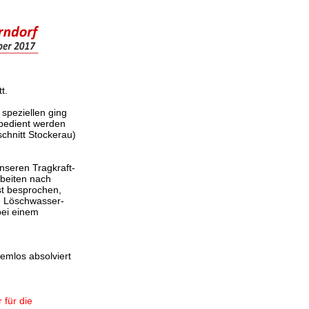
t.
 speziellen ging
 bedient werden
chnitt Stockerau)
nseren Tragkraft-
rbeiten nach
t besprochen,
ie Löschwasser-
bei einem
emlos absolviert
 für die