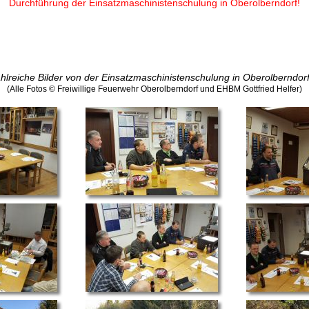
Durchführung der Einsatzmaschinistenschulung in Oberolberndorf!
hlreiche Bilder von der Einsatzmaschinistenschulung in Oberolberndorf 
(Alle Fotos © Freiwillige Feuerwehr Oberolberndorf und EHBM Gottfried Helfer)