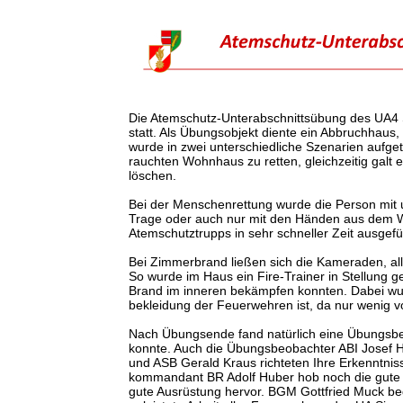
Die Atemschutz-Unterabschnittsübung des UA4 
statt. Als Übungsobjekt diente ein Abbruchhaus
wurde in zwei unterschiedliche Szenarien aufget
rauchten Wohnhaus zu retten, gleichzeitig galt
löschen.
Bei der Menschenrettung wurde die Person mit un
Trage oder auch nur mit den Händen aus dem W
Atemschutztrupps in sehr schneller Zeit ausgefü
Bei Zimmerbrand ließen sich die Kameraden, all
So wurde im Haus ein Fire-Trainer in Stellung 
Brand im inneren bekämpfen konnten. Dabei wurd
bekleidung der Feuerwehren ist, da nur wenig 
Nach Übungsende fand natürlich eine Übungsbes
konnte. Auch die Übungsbeobachter ABI Josef H
und ASB Gerald Kraus richteten Ihre Erkenntnis
kommandant BR Adolf Huber hob noch die gute
gute Ausrüstung hervor. BGM Gottfried Muck be