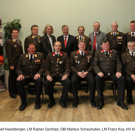
sef Haselberger, LM Rainer Gschlad, OBI Markus Schauhuber, LM Franz Koy, HV K