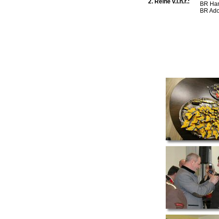
2. Reihe v.l.n.r.:
BR Han
BR Ado