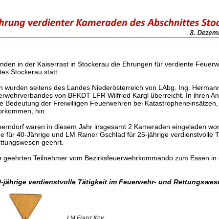
den in der Kaiserrast in Stockerau die Ehrungen für verdiente Feue
es Stockerau statt.
 wurden seitens des Landes Niederösterreich von LAbg. Ing. Hermann
rwehrverbandes von BFKDT LFR Wilfried Kargl überreicht. In ihren A
e Bedeutung der Freiwilligen Feuerwehren bei Katastropheneinsätzen, w
vorkommen, hin.
berndorf waren in diesem Jahr insgesamt 2 Kameraden eingeladen wo
 für 40-Jährige und LM Rainer Gschlad für 25-jährige verdienstvolle T
ttungswesen geehrt.
e geehrten Teilnehmer vom Bezirksfeuerwehrkommando zum Essen in d
0-jährige verdienstvolle Tätigkeit im Feuerwehr- und Rettungswes
LM Franz Koy