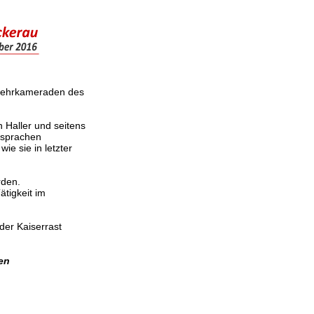
rwehrkameraden des
 Haller und seitens
nsprachen
ie sie in letzter
rden.
ätigkeit im
er Kaiserrast
en