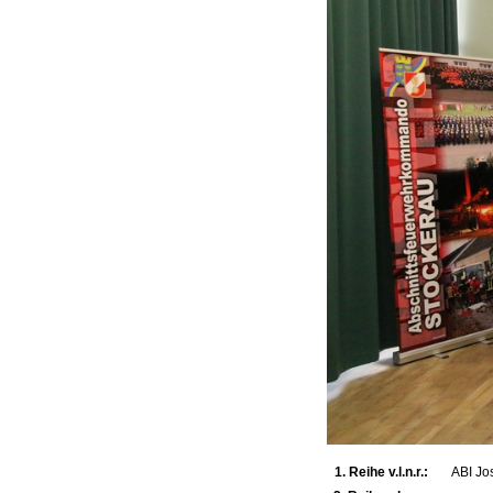
1. Reihe v.l.n.r.:
ABI Jo