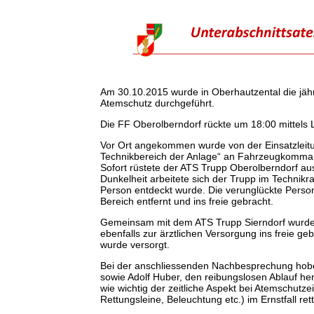
Am 30.10.2015 wurde in Oberhautzental die jäh
Atemschutz durchgeführt.
Die FF Oberolberndorf rückte um 18:00 mittels 
Vor Ort angekommen wurde von der Einsatzleit
Technikbereich der Anlage“ an Fahrzeugkommand
Sofort rüstete der ATS Trupp Oberolberndorf aus
Dunkelheit arbeitete sich der Trupp im Technikr
Person entdeckt wurde. Die verunglückte Perso
Bereich entfernt und ins freie gebracht.
Gemeinsam mit dem ATS Trupp Sierndorf wurde a
ebenfalls zur ärztlichen Versorgung ins freie g
wurde versorgt.
Bei der anschliessenden Nachbesprechung hobe
sowie Adolf Huber, den reibungslosen Ablauf her
wie wichtig der zeitliche Aspekt bei Atemschutze
Rettungsleine, Beleuchtung etc.) im Ernstfall r