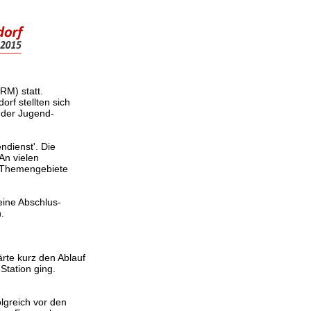
M) statt.
rf stellten sich
 der Jugend-
ndienst'. Die
An vielen
e Themengebiete
ine Abschlus-
.
rte kurz den Ablauf
Station ging.
lgreich vor den