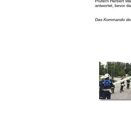
Prüfern Herbert W
antwortet, bevor d
Das Kommando der F