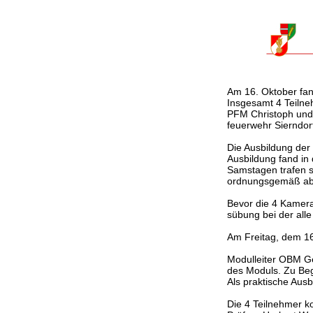
Am 16. Oktober fa
Insgesamt 4 Teilne
PFM Christoph und 
feuerwehr Sierndorf
Die Ausbildung der
Ausbildung fand in
Samstagen trafen s
ordnungsgemäß ab
Bevor die 4 Kamer
sübung bei der all
Am Freitag, dem 16
Modulleiter OBM Ge
des Moduls. Zu Beg
Als praktische Ausb
Die 4 Teilnehmer k