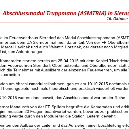
nd im Feuerwehrhaus Sierndorf das Modul Abschlusstruppmann (ASMTR
hmer aus dem UA Sierndorf nahmen daran teil. Von der FF Oberolberndo
Marcel Havlicek und auch Valentin Horzinek, der derzeit noch Mitglied
 ist, den Anforderungen.
 Kameraden startete bereits am 25.04.2015 mit dem Kapitel 'Nachrichte
 den Feuerwehren Sierndorf, Oberhautzental und Oberolberndorf statt. 
ich die Teilnehmer mit Ausbildern der einzelnen Feuerwehren, um all
zuarbeiten.
aden am Abschlusmodul teilnahmen, gab es am 10.10.2015 nochmals e
e Themengebiete nochmals theoretisch und praktisch wiederholt wurden
.10.2015 war es dann soweit, das Abschlussmodul war an der Reihe.
rnot Mattausch von der FF Spillern begrüßte die Kameraden und erklä
inn mussten 20 Fragen beantwortet werden, bevor es zur praktischen 
ildung wurde durch den Modulleiter die Station 'Leitern' gewählt.
onnten den Aufbau der Leiter und das Aufziehen einer Löschleitung erfo