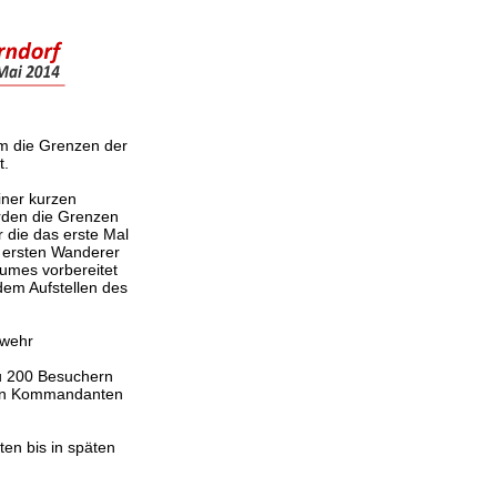
um die Grenzen der
t.
iner kurzen
rden die Grenzen
 die das erste Mal
e ersten Wanderer
aumes vorbereitet
dem Aufstellen des
rwehr
zu 200 Besuchern
 von Kommandanten
en bis in späten