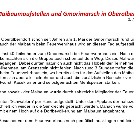
t in Oberolberndorf schon seit Jahren am 1. Mai der Gmorimarsch rund 
d auch der Maibaum beim Feuerwehrhaus wird an diesem Tag aufgestell
 fast 40 Teilnehmer zum Gmorimarsch bei Feuerwehrhaus ein. Nach e
ecke machten sich die Gruppe auch schon auf dem Weg. Dieses Mal wu
gegangen. Dabei durften natürlich auch nicht das Hobeln der Teilnehmer
lnehmen, am Grenzstein nicht fehlen. Nach rund 3 Stunden trafen di
beim Feuerwehrhaus ein, wo bereits alles für das Aufstellen des Maib
ten sich aber alle Teilnehmer und auch die zusätzlichen Besucher vor 
wurst, Käsekrainer und selbstgemachten Mehlspeisen stärken.
nn soweit - der Maibaum wurde durch zahlreiche Mitglieder der Feue
nten 'Schwablern' per Hand aufgestellt. Unter dem Applaus der nahe
chließlich wieder in die Senkrechte gebracht werden. Danach wurde
 mit einem Hoch auf die Dorfbevölkerung am Maibaum angebracht.
Besucher vor dem Feuerwehrhaus noch gemütlich ausklingen und feiert