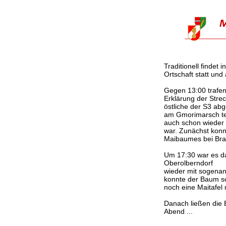
Traditionell finde
Ortschaft statt un
Gegen 13:00 trafen
Erklärung der Str
östliche der S3 ab
am Gmorimarsch tei
auch schon wieder 
war. Zunächst konn
Maibaumes bei Brat
Um 17:30 war es da
Oberolberndorf
wieder mit sogenan
konnte der Baum s
noch eine Maitafel
Danach ließen die 
Abend ...