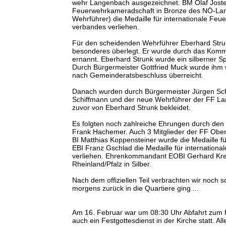
wehr Langenbach ausgezeichnet. BM Olaf Josten 
Feuerwehrkameradschaft in Bronze des NÖ-Lan
Wehrführer) die Medaille für internationale Fe
verbandes verliehen.
Für den scheidenden Wehrführer Eberhard Stru
besonderes überlegt. Er wurde durch das Komm
ernannt. Eberhard Strunk wurde ein silberner S
Durch Bürgermeister Gottfried Muck wurde ihm w
nach Gemeinderatsbeschluss überreicht.
Danach wurden durch Bürgermeister Jürgen Sch
Schiffmann und der neue Wehrführer der FF La
zuvor von Eberhard Strunk bekleidet.
Es folgten noch zahlreiche Ehrungen durch den
Frank Hachemer. Auch 3 Mitglieder der FF Ober
BI Matthias Koppensteiner wurde die Medaille f
EBI Franz Gschlad die Medaille für internation
verliehen. Ehrenkommandant EOBI Gerhard Krec
Rheinland/Pfalz in Silber.
Nach dem offiziellen Teil verbrachten wir noch
morgens zurück in die Quartiere ging ...
Am 16. Februar war um 08:30 Uhr Abfahrt zum F
auch ein Festgottesdienst in der Kirche statt. 