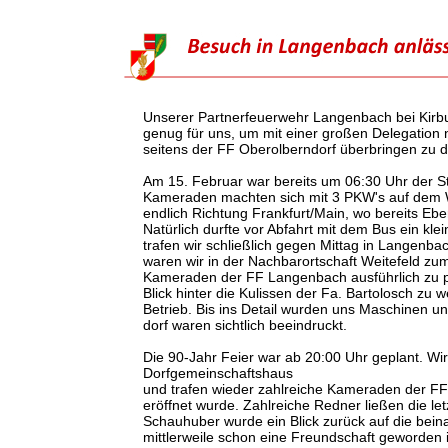
Unserer Partnerfeuerwehr Langenbach bei Kirbu
genug für uns, um mit einer großen Delegation
seitens der FF Oberolberndorf überbringen zu d
Am 15. Februar war bereits um 06:30 Uhr der S
Kameraden machten sich mit 3 PKW's auf dem 
endlich Richtung Frankfurt/Main, wo bereits Eb
Natürlich durfte vor Abfahrt mit dem Bus ein kle
trafen wir schließlich gegen Mittag in Langenb
waren wir in der Nachbarortschaft Weitefeld zu
Kameraden der FF Langenbach ausführlich zu pl
Blick hinter die Kulissen der Fa. Bartolosch zu 
Betrieb. Bis ins Detail wurden uns Maschinen u
dorf waren sichtlich beeindruckt.
Die 90-Jahr Feier war ab 20:00 Uhr geplant. Wi
Dorfgemeinschaftshaus
und trafen wieder zahlreiche Kameraden der FF
eröffnet wurde. Zahlreiche Redner ließen die 
Schauhuber wurde ein Blick zurück auf die bei
mittlerweile schon eine Freundschaft geworden